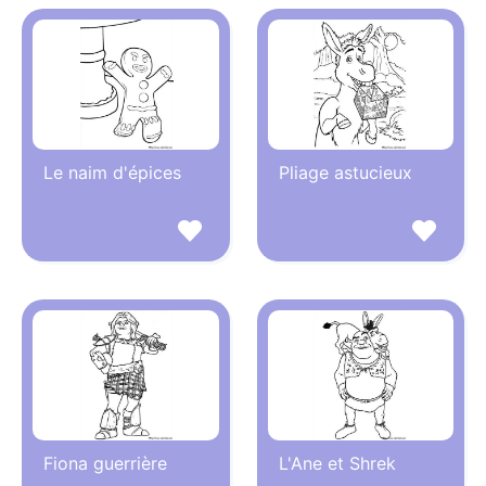
Le naim d'épices
Pliage astucieux
Fiona guerrière
L'Ane et Shrek