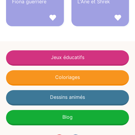
Fiona guerrière
L'Ane et Shrek
Jeux éducatifs
Coloriages
Dessins animés
Blog