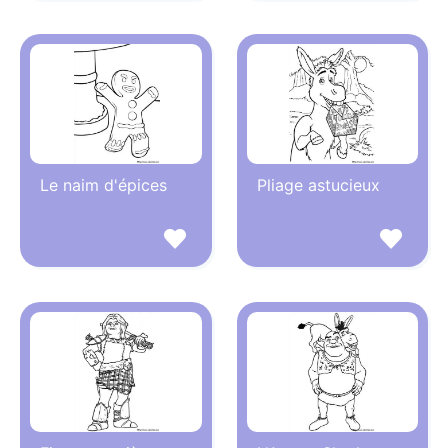
Le naim d'épices
Pliage astucieux