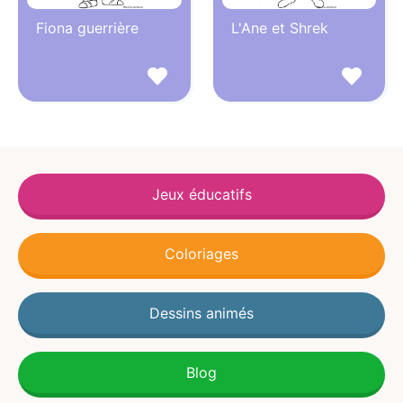
Fiona guerrière
L'Ane et Shrek
Jeux éducatifs
Coloriages
Dessins animés
Blog