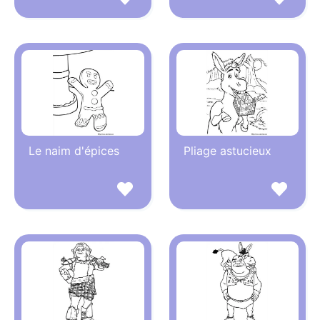
Le naim d'épices
Pliage astucieux