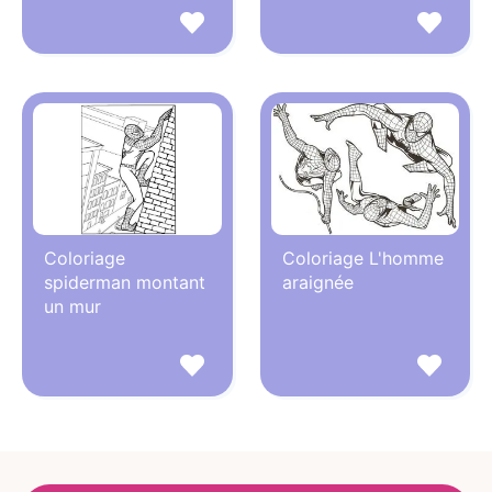
Coloriage
Coloriage L'homme
spiderman montant
araignée
un mur