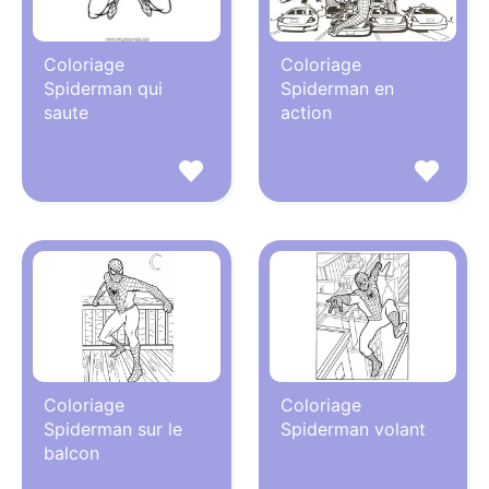
Coloriage
Coloriage
Spiderman qui
Spiderman en
saute
action
Coloriage
Coloriage
Spiderman sur le
Spiderman volant
balcon