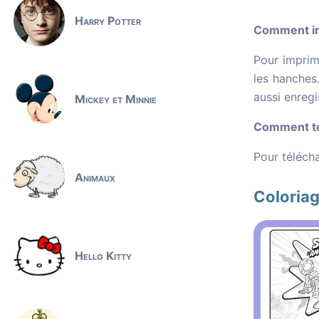
Harry Potter
Comment imp
Pour imprime
les hanches.
aussi enregi
Mickey et Minnie
Comment tél
Pour télécha
Animaux
Coloriag
Hello Kitty