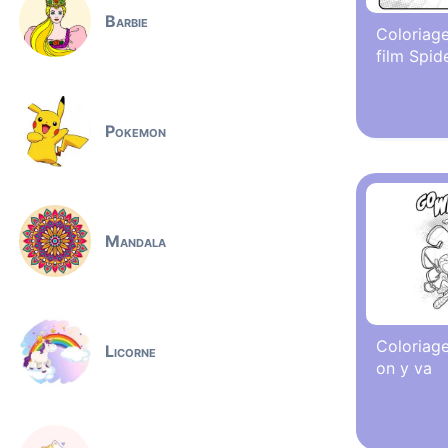
Barbie
Coloriage
film Spid
Pokemon
Mandala
Coloriage
Licorne
on y va