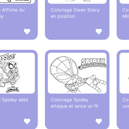
 Affiche du
Coloriage Gwen Stacy
Co
ey
en position
Mi
 Spidey allez
Coloriage Spidey
Co
attaque et lance un fil
co