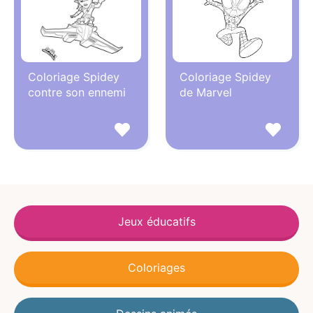
Coloriage Spidey
Coloriage Spidey
contre son ennemi
de Marvel
Jeux éducatifs
Coloriages