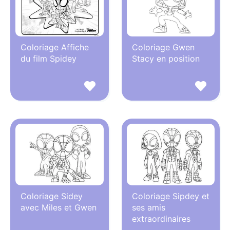
Coloriage Affiche
Coloriage Gwen
du film Spidey
Stacy en position
Coloriage Sidey
Coloriage Sipdey et
avec Miles et Gwen
ses amis
extraordinaires