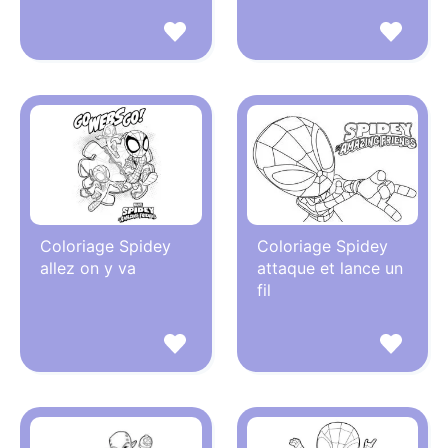
Coloriage Spidey
Coloriage Spidey
allez on y va
attaque et lance un
fil