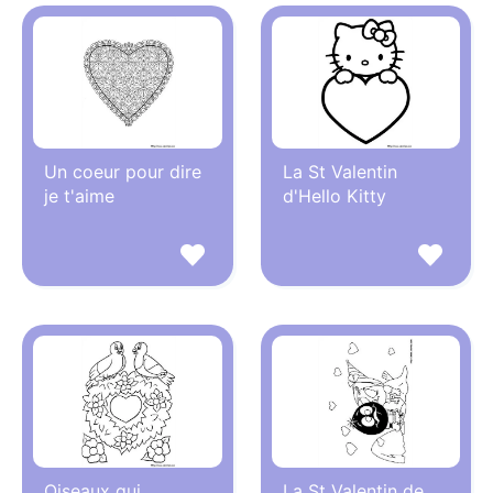
Un coeur pour dire
La St Valentin
je t'aime
d'Hello Kitty
Oiseaux qui
La St Valentin de