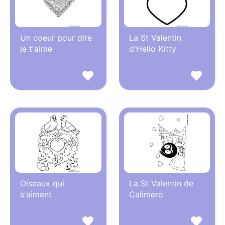
Un coeur pour dire
La St Valentin
je t'aime
d'Hello Kitty
Oiseaux qui
La St Valentin de
s'aiment
Calimero