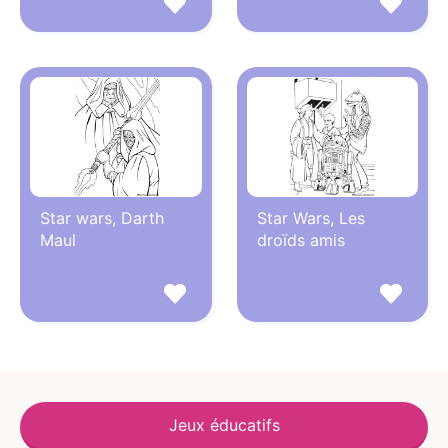
Star wars, Darth
Star Wars, Les
Maul
droïds amis
Jeux éducatifs