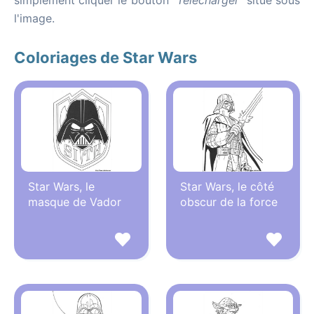
simplement cliquer le bouton
"Télécharger"
situé sous
l'image.
Coloriages de Star Wars
Star Wars, le
Star Wars, le côté
masque de Vador
obscur de la force