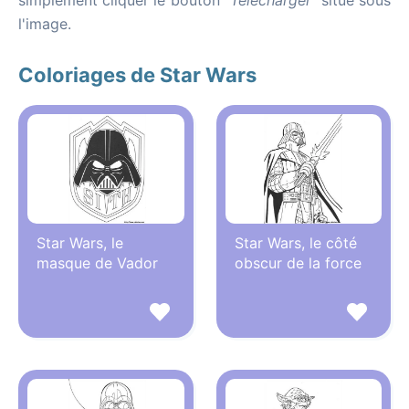
simplement cliquer le bouton
"Télécharger"
situé sous
l'image.
Coloriages de Star Wars
Star Wars, le
Star Wars, le côté
masque de Vador
obscur de la force