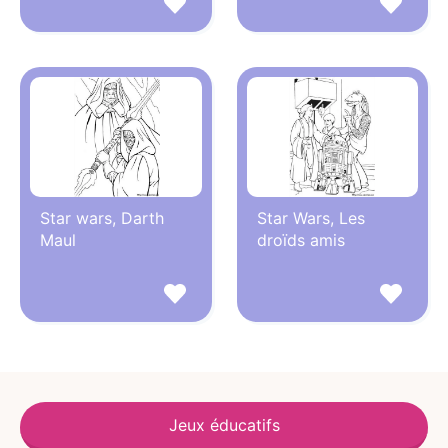
Star wars, Darth
Star Wars, Les
Maul
droïds amis
Jeux éducatifs