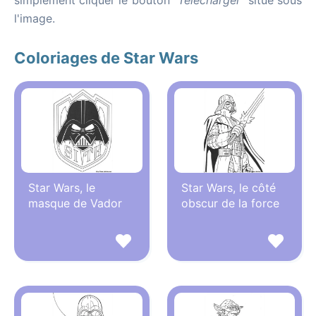
simplement cliquer le bouton
"Télécharger"
situé sous
l'image.
Coloriages de Star Wars
Star Wars, le
Star Wars, le côté
masque de Vador
obscur de la force