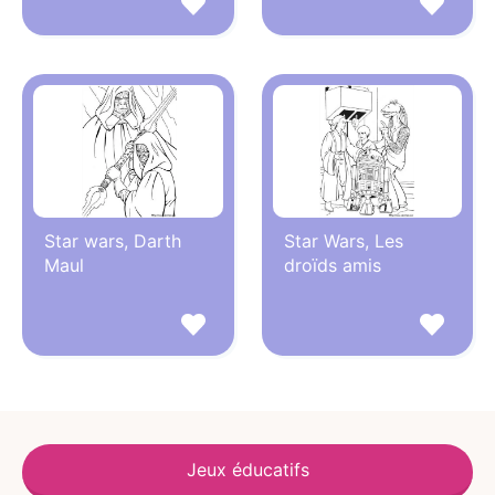
Star wars, Darth
Star Wars, Les
Maul
droïds amis
Jeux éducatifs