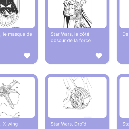
, le masque de
Star Wars, le côté
Da
obscur de la force
, X-wing
Star Wars, Droïd
St