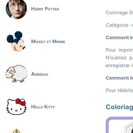
Harry Potter
Coloriage St
Catégorie :
Comment imp
Mickey et Minnie
Pour imprim
N'oubliez p
enregistrer 
Animaux
Comment tél
Pour télécha
Coloriag
Hello Kitty