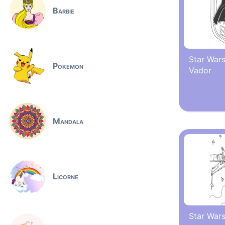
Barbie
Star Wars
Pokemon
Vador
Mandala
Licorne
Star Wars