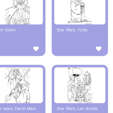
rk Vador
Star Wars, Yoda
ar wars, Darth Maul
Star Wars, Les droïds