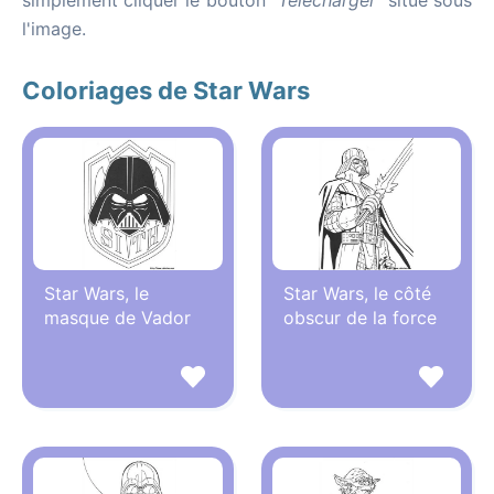
simplement cliquer le bouton
"Télécharger"
situé sous
l'image.
Coloriages de Star Wars
Star Wars, le
Star Wars, le côté
masque de Vador
obscur de la force