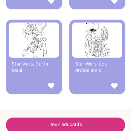
Star wars, Darth
Star Wars, Les
Maul
droïds amis
Jeux éducatifs