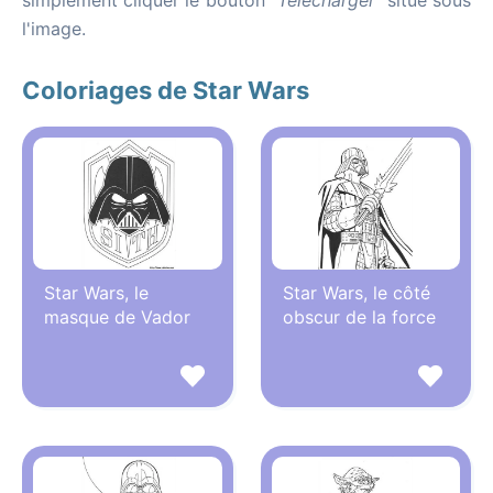
simplement cliquer le bouton
"Télécharger"
situé sous
l'image.
Coloriages de Star Wars
Star Wars, le
Star Wars, le côté
masque de Vador
obscur de la force