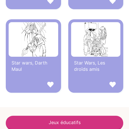
Star wars, Darth
Star Wars, Les
Maul
droïds amis
Jeux éducatifs