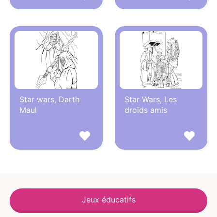
Star wars, Darth
Star Wars, Les
Maul
droïds amis
Jeux éducatifs