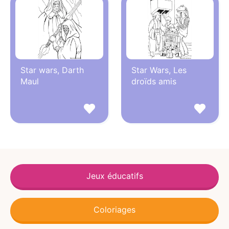
Star wars, Darth
Star Wars, Les
Maul
droïds amis
Jeux éducatifs
Coloriages