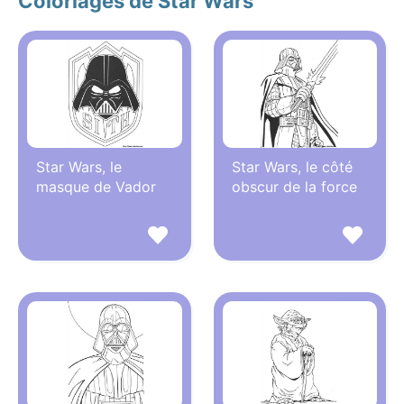
Coloriages de Star Wars
Star Wars, le
Star Wars, le côté
masque de Vador
obscur de la force