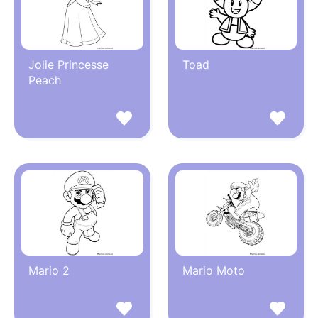
Jolie Princesse
Toad
Peach
Mario 2
Mario Moto