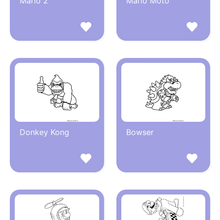
Mario 2
Mario Moto
Donkey Kong
Bowser