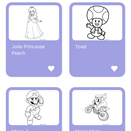
Jolie Princesse
Toad
Peach