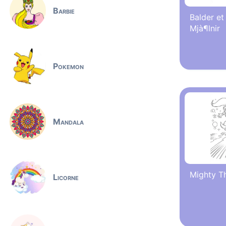
Barbie
Balder et
Mjà¶lnir
Pokemon
Mandala
Mighty T
Licorne