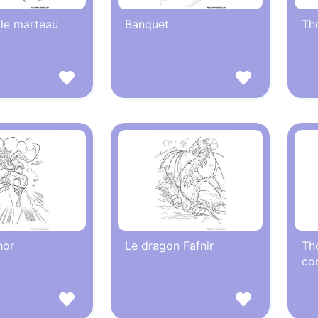
 le marteau
Banquet
Th
hor
Le dragon Fafnir
Tho
co