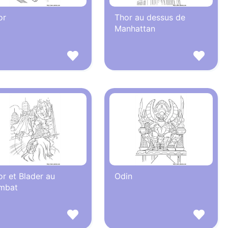
or
Thor au dessus de
Manhattan
r et Blader au
Odin
mbat