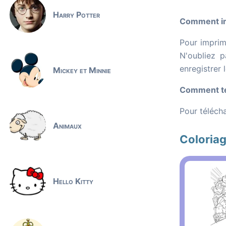
Harry Potter
Comment imp
Pour imprime
N'oubliez p
enregistrer 
Mickey et Minnie
Comment tél
Pour télécha
Animaux
Coloriag
Hello Kitty