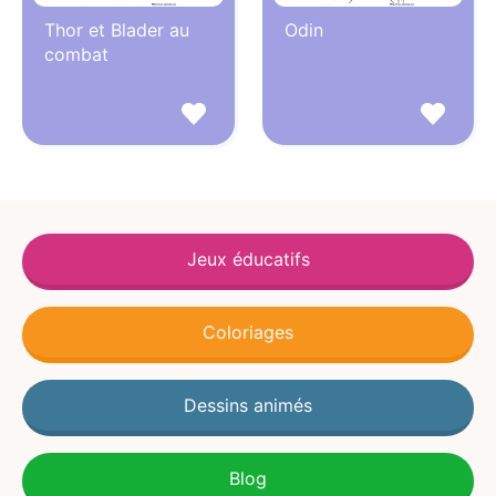
Thor et Blader au
Odin
combat
Jeux éducatifs
Coloriages
Dessins animés
Blog