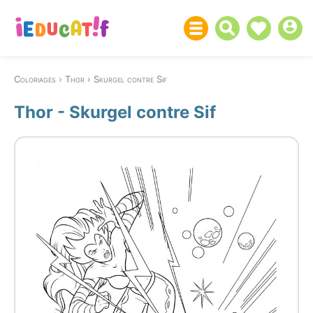
Coloriages
Thor
Skurgel contre Sif
Thor - Skurgel contre Sif