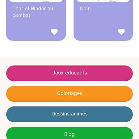
Thor et Blader au
Odin
combat
Jeux éducatifs
Coloriages
Dessins animés
Blog