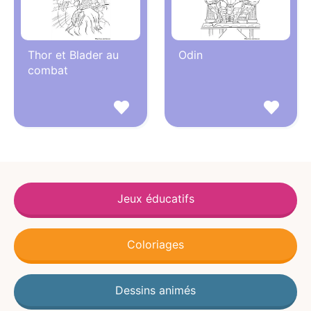
Thor et Blader au
Odin
combat
Jeux éducatifs
Coloriages
Dessins animés