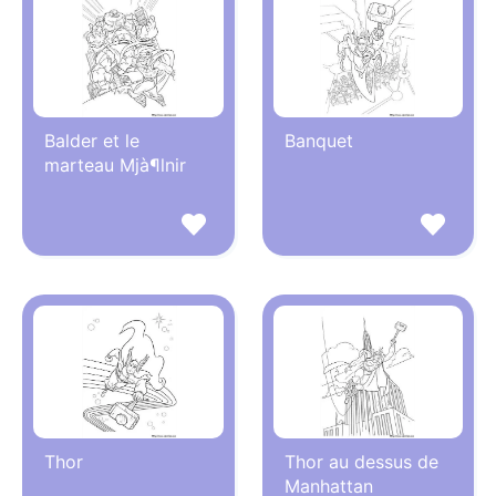
Balder et le
Banquet
marteau Mjà¶lnir
Thor
Thor au dessus de
Manhattan