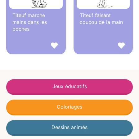
Titeuf marche
Titeuf faisant
mains dans les
coucou de la main
poches
Jeux éducatifs
Coloriages
Dessins animés