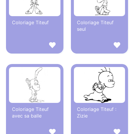
Coloriage Titeuf
Coloriage Titeuf
seul
Coloriage Titeuf
Coloriage Titeuf :
avec sa balle
Zizie