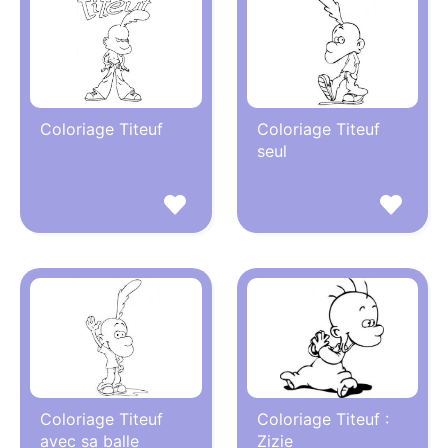
Coloriage Titeuf
Coloriage Titeuf
seul
Coloriage Titeuf
Coloriage Titeuf :
avec sa balle
Zizie