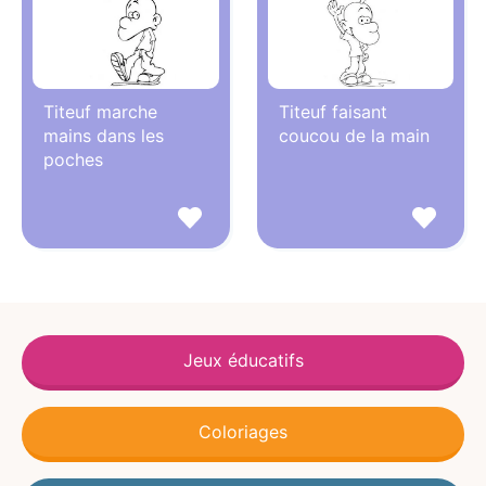
Titeuf marche
Titeuf faisant
mains dans les
coucou de la main
poches
Jeux éducatifs
Coloriages