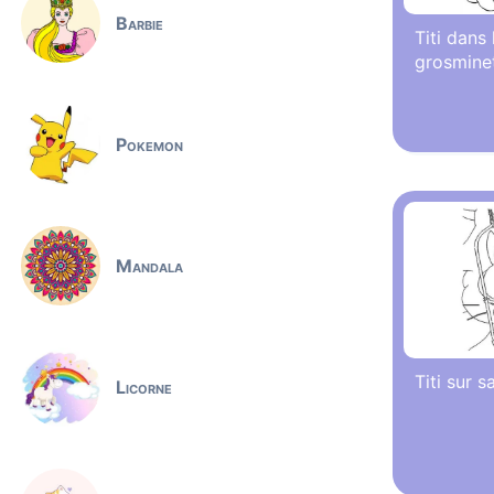
Barbie
Titi dans
grosmine
Pokemon
Mandala
Titi sur s
Licorne