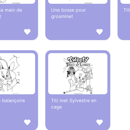
 la main de
Une bosse pour
Tit
t
grosminet
a balançoire
Titi met Sylvestre en
cage