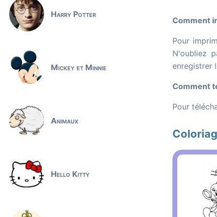
Harry Potter
Comment im
Pour imprim
N'oubliez p
enregistrer 
Mickey et Minnie
Comment té
Pour télécha
Animaux
Coloriag
Hello Kitty