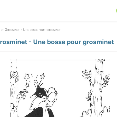
i et Grosminet
Une bosse pour grosminet
 Grosminet - Une bosse pour grosminet