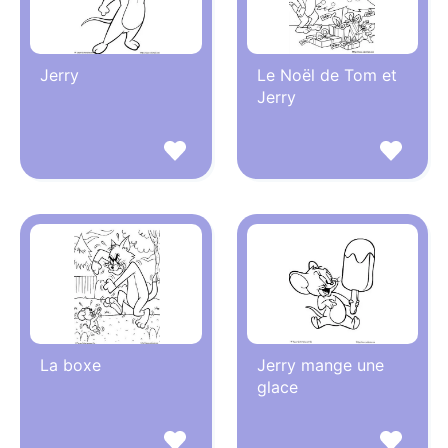
Jerry
Le Noël de Tom et
Jerry
La boxe
Jerry mange une
glace