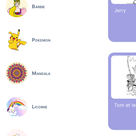
Barbie
Jerry
Pokemon
Mandala
Tom et le
Licorne