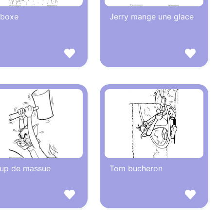
 boxe
Jerry mange une glace
up de massue
Tom bucheron