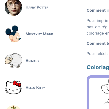
Harry Potter
Comment im
Pour imprime
pas de régl
coloriage e
Mickey et Minnie
Comment té
Pour télécha
Animaux
Coloriag
Hello Kitty