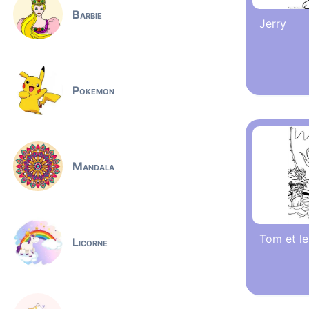
Barbie
Jerry
Pokemon
Mandala
Tom et le
Licorne