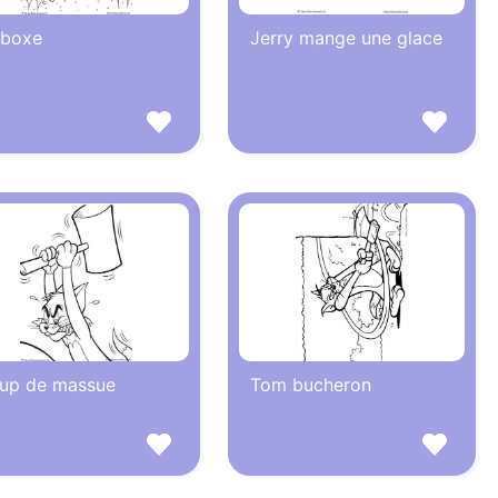
 boxe
Jerry mange une glace
up de massue
Tom bucheron