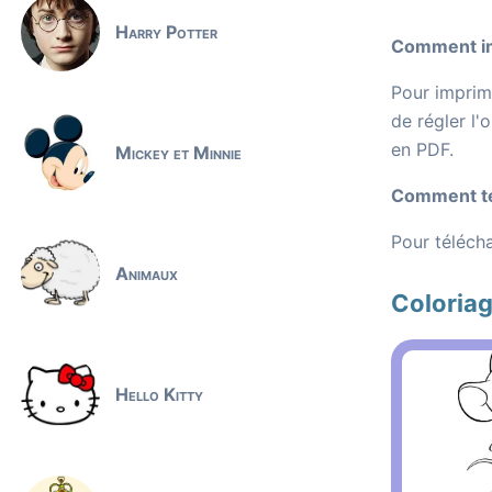
Harry Potter
Comment imp
Pour imprime
de régler l'
en PDF.
Mickey et Minnie
Comment tél
Pour télécha
Animaux
Coloriag
Hello Kitty