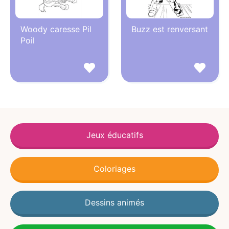
Woody caresse Pil
Buzz est renversant
Poil
Jeux éducatifs
Coloriages
Dessins animés