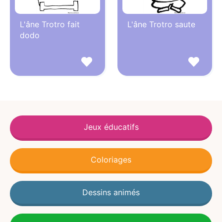
L'âne Trotro fait
L'âne Trotro saute
dodo
Jeux éducatifs
Coloriages
Dessins animés