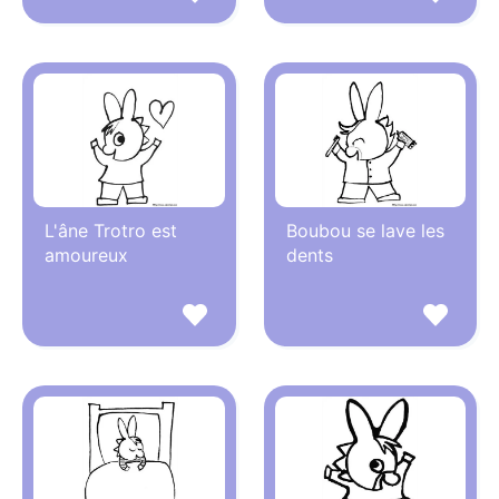
L'âne Trotro est
Boubou se lave les
amoureux
dents