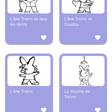
L'âne Trotro se lave
L'âne Trotro et
les dents
Doudou
L'âne Trotro
La douche de
Trotro