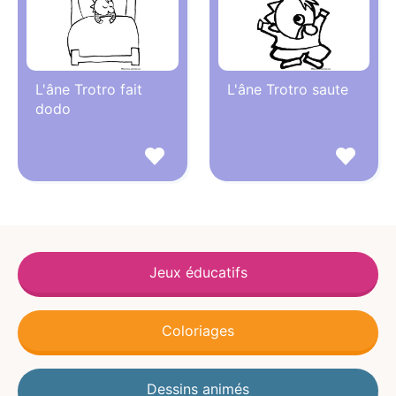
L'âne Trotro fait
L'âne Trotro saute
dodo
Jeux éducatifs
Coloriages
Dessins animés