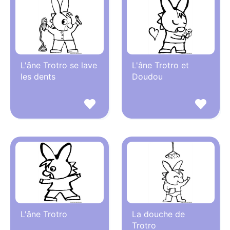
L'âne Trotro se lave
L'âne Trotro et
les dents
Doudou
L'âne Trotro
La douche de
Trotro