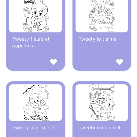
Tweety fleurs et
Tweety je t'aime
papillons
Tweety arc en ciel
Tweety rock'n roll