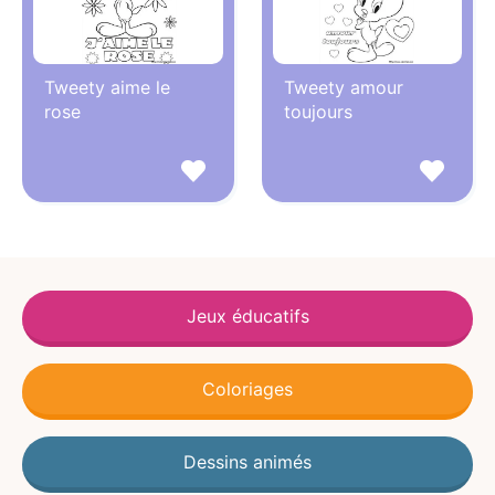
Tweety aime le
Tweety amour
rose
toujours
Jeux éducatifs
Coloriages
Dessins animés