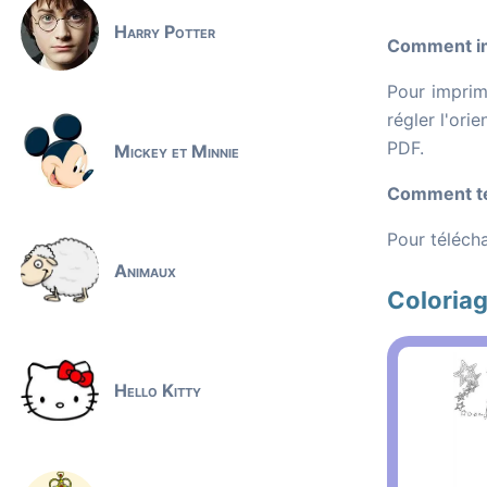
Harry Potter
Comment imp
Pour imprime
régler l'ori
PDF.
Mickey et Minnie
Comment tél
Pour télécha
Animaux
Coloria
Hello Kitty