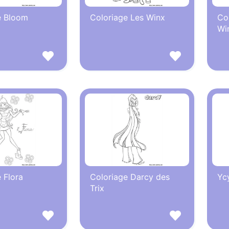
e Bloom
Coloriage Les Winx
Col
Wi
 Flora
Coloriage Darcy des
Yc
Trix