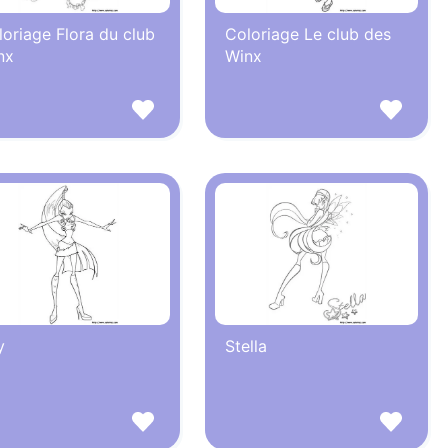
oriage Flora du club
Coloriage Le club des
nx
Winx
y
Stella