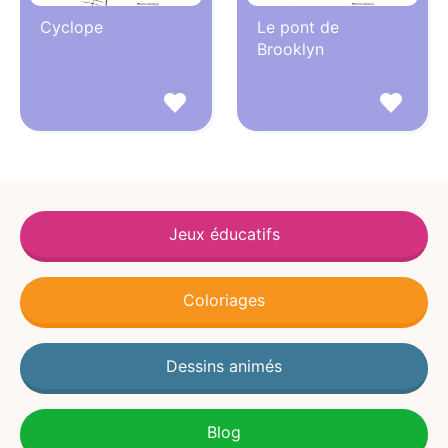
Cyclope
Le pont de
Brooklyn
Jeux éducatifs
Coloriages
Dessins animés
Blog