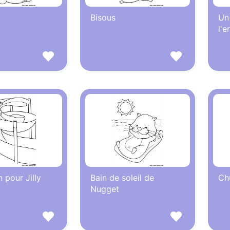
Bisous
Un
l'
pour Jilly
Bain de soleil de
Ch
Nugget