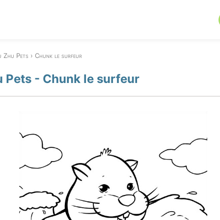
u Zhu Pets
Chunk le surfeur
 Pets - Chunk le surfeur