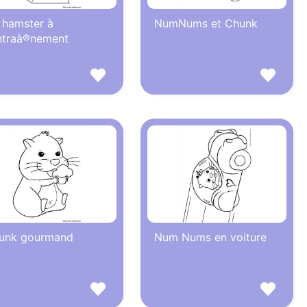
 hamster à
NumNums et Chunk
entraà®nement
unk gourmand
Num Nums en voiture