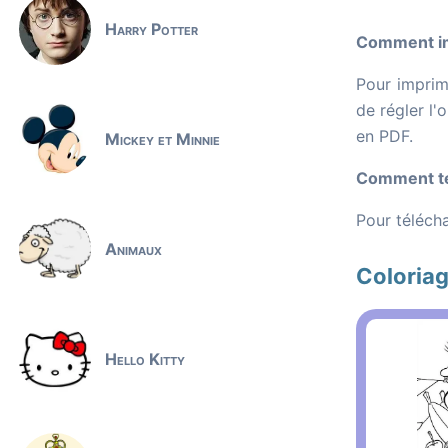
Harry Potter
Comment imp
Pour imprime
de régler l'
en PDF.
Mickey et Minnie
Comment tél
Pour télécha
Animaux
Coloriag
Hello Kitty