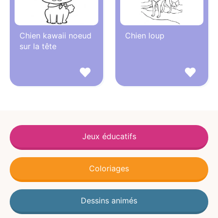
Chien kawaii noeud
Chien loup
sur la tête
Jeux éducatifs
Coloriages
Dessins animés