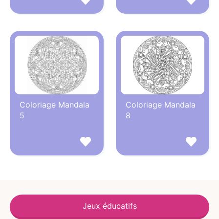
Coloriage Mandala
Coloriage Mandala
5
8
Jeux éducatifs