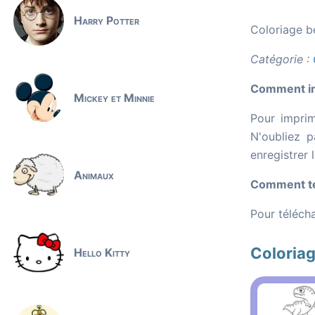
Harry Potter
Coloriage b
Catégorie :
Comment im
Mickey et Minnie
Pour imprim
N'oubliez p
enregistrer 
Animaux
Comment tél
Pour télécha
Coloria
Hello Kitty