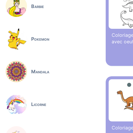
Barbie
Coloriage
Pokemon
avec oeu
Mandala
Licorne
Coloriag