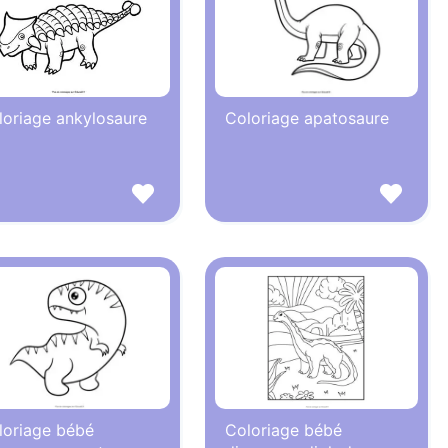
loriage ankylosaure
Coloriage apatosaure
loriage bébé
Coloriage bébé