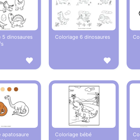
 5 dinosaures
Coloriage 6 dinosaures
Co
fs
e apatosaure
Coloriage bébé
Co