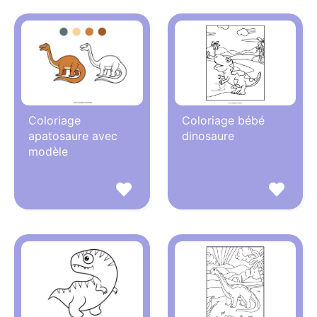
Coloriage
Coloriage bébé
apatosaure avec
dinosaure
modèle