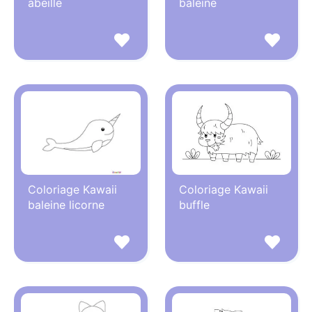
abeille
baleine
Coloriage Kawaii
Coloriage Kawaii
baleine licorne
buffle