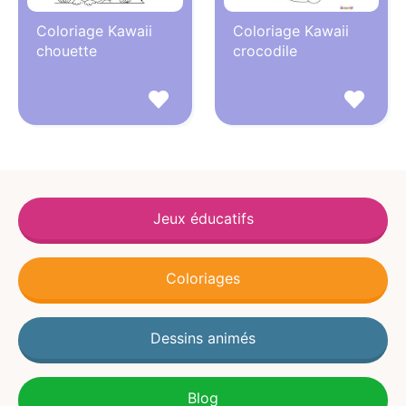
Coloriage Kawaii
Coloriage Kawaii
chouette
crocodile
Jeux éducatifs
Coloriages
Dessins animés
Blog