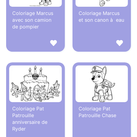
Coloriage Marcus
Coloriage Marcus
avec son camion
et son canon à eau
de pompier
Coloriage Pat
Coloriage Pat
Patrouille
Patrouille Chase
anniversaire de
Ryder